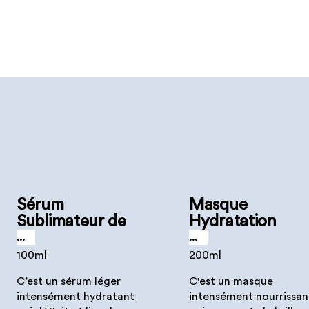
Sérum
Masque
Sublimateur de
Hydratation
Boucles
Intense
...
...
100ml
200ml
C’est un sérum léger
C'est un masque
intensément hydratant
intensément nourrissan