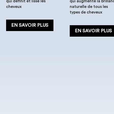
qui définit et lisse les
qui augmente la brillan
cheveux
naturelle de tous les
types de cheveux
EN SAVOIR PLUS
EN SAVOIR PLUS
Masque
Lotion
Hydratant
Hydratante
...
...
500, 200, 30 ml
150 ml
C’est un Masque intense,
C’est une lotion
mais léger, qui hydrate
hydratante qui aide à
les cheveux normaux à
combattre les frisottis 
secs ou bouclés.
laisse les cheveux soupl
et facile à coiffer