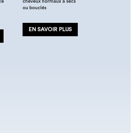
ce
cheveux normaux à secs
ou bouclés
EN SAVOIR PLUS
et
es