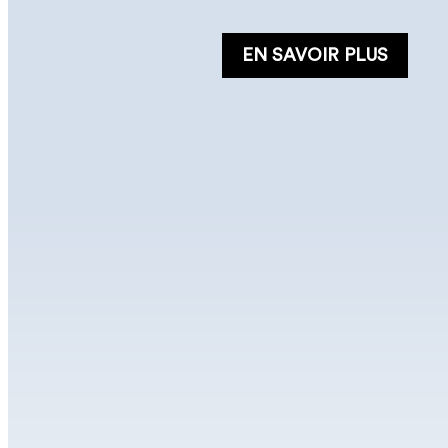
EN SAVOIR PLUS
Spray-Soin
Hydratant
...
250 ml
C’est un spray-soin
hydratant sans rinçage
EN SAVOIR PLUS