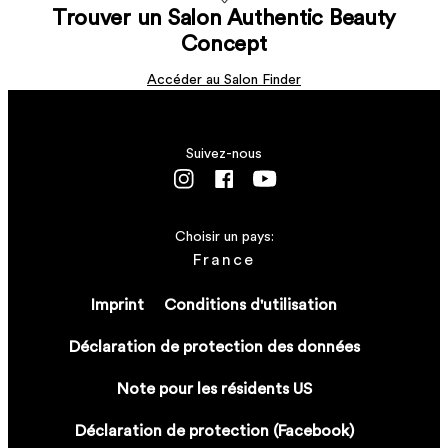
C’est une laque pour cheveux avec une fixation flexible
Trouver un Salon Authentic Beauty
150 ml
EN SAVOIR PLUS
et une finition modelable
C’est une laque pour cheveux avec une fixation forte
EN SAVOIR PLUS
EN SAVOIR PLUS
Concept
tenue et un contrôle durable
C'est une gelée de coiffage hybride pour des
coiffures effet "cheveux mouillés" ou un brushing
EN SAVOIR PLUS
Accéder au Salon Finder
naturel au sèche-cheveux
EN SAVOIR PLUS
EN SAVOIR PLUS
Suivez-nous
Choisir un pays:
France
Imprint
Conditions d'utilisation
Déclaration de protection des données
Note pour les résidents US
Déclaration de protection (Facebook)